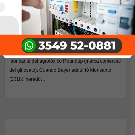
ECOLOGIA
Más pruebas y juicios contra
Bayer-Monsanto por el glifosato
SEPTIEMBRE 16, 2025
OPINIÓN Por Carey Gillam* Traducido por Territorio
de Ideas Han sido meses malos para Bayer, el
fabricante del agrotóxico Roundup (marca comercial
del glifosato). Cuando Bayer adquirió Monsanto
(2018), heredó…