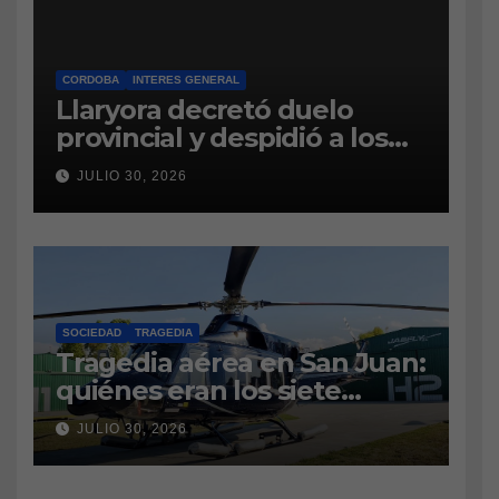
CORDOBA
INTERES GENERAL
Llaryora decretó duelo
provincial y despidió a los
bomberos cordobeses
JULIO 30, 2026
fallecidos en la tragedia
aérea de San Juan
SOCIEDAD
TRAGEDIA
Tragedia aérea en San Juan:
quiénes eran los siete
tripulantes fallecidos y qué
JULIO 30, 2026
es lo último que se sabe