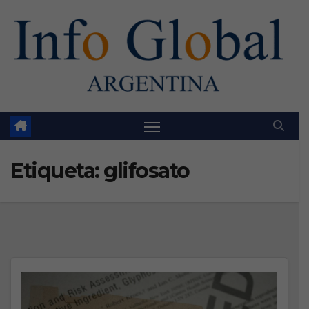
Skip
to
content
Etiqueta:
glifosato