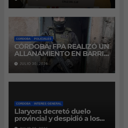
marihuana a la cárcel
CORDOBA
POLICIALES
CÓRDOBA: FPA REALIZÓ UN
ALLANAMIENTO EN BARRIO
VILLA BOEDO
JULIO 30, 2026
RELACIONADO CON UNA
CAUSA DE DROGAS EN LA
CÁRCEL DE BOUWER
CORDOBA
INTERES GENERAL
Llaryora decretó duelo
provincial y despidió a los
bomberos cordobeses