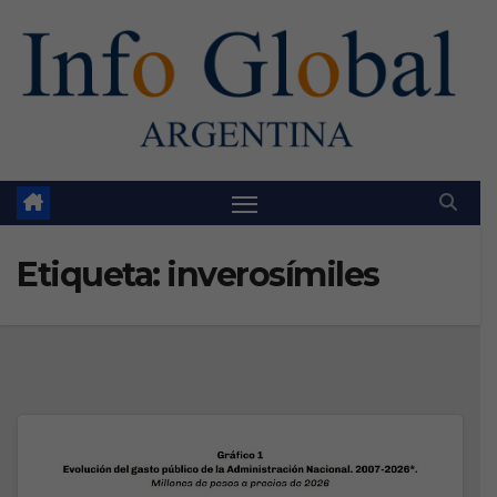
Skip
to
content
Etiqueta:
inverosímiles