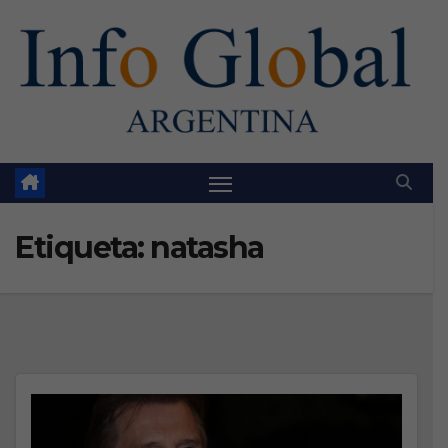
Skip
to
content
Etiqueta:
natasha