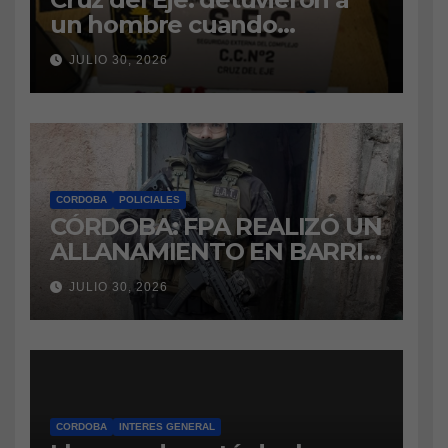
un hombre cuando
intentaba ingresar
JULIO 30, 2026
marihuana a la cárcel
CORDOBA
POLICIALES
CÓRDOBA: FPA REALIZÓ UN
ALLANAMIENTO EN BARRIO
VILLA BOEDO
JULIO 30, 2026
RELACIONADO CON UNA
CAUSA DE DROGAS EN LA
CÁRCEL DE BOUWER
CORDOBA
INTERES GENERAL