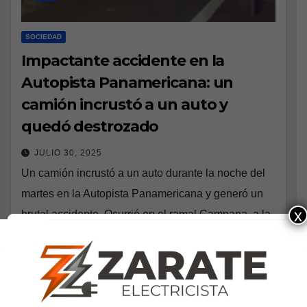
SOCIEDAD
Impactante accidente en la
Autopista Panamericana: un
camión incrustó a un auto y
quedó destrozado
JULIO 30, 2025
Un camión incrustó a un auto durante la noche del
martes en la Autopista Panamericana y generó un
x
brutal accidente. Ocurrió en el ramal Campana, a la
altura del kilómetros…