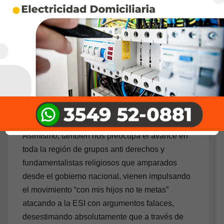
paradigma de protección integral de derechos”.
Por eso, este año se refuerza una vez más el
llamado a toda la sociedad a romper con el
silencio que encubre las violencias sexuales y
visibilizar los mecanismos que hacen posible el
silencio.
Herramientas para niñeces y adolescencias
libres de violencia sexual
Asimismo, también nos preocupa el avance en
toda la región de grupos anti derechos y
fundamentalistas religiosos que amparados
desde el gobierno nacional, vienen impulsando
el movimiento “con mis hijos no te metas”
atacando a la ESI con argumentos falaces,
desestimando absolutamente que a través de