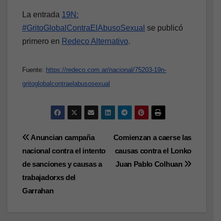
La entrada
19N:
#GritoGlobalContraElAbusoSexual
se publicó
primero en
Redeco Alternativo
.
Fuente:
https://redeco.com.ar/nacional/75203-19n-
gritoglobalcontraelabusosexual
Navegación
Anuncian campaña
Comienzan a caerse las
nacional contra el intento
causas contra el Lonko
de
de sanciones y causas a
Juan Pablo Colhuan
entradas
trabajadorxs del
Garrahan