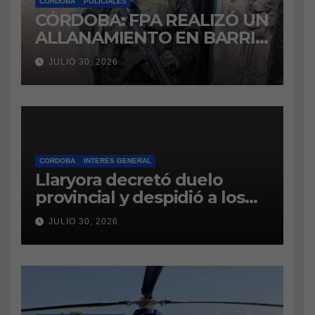
CORDOBA
POLICIALES
CÓRDOBA: FPA REALIZÓ UN
ALLANAMIENTO EN BARRIO
VILLA BOEDO
JULIO 30, 2026
RELACIONADO CON UNA
CAUSA DE DROGAS EN LA
CÁRCEL DE BOUWER
CORDOBA
INTERES GENERAL
Llaryora decretó duelo
provincial y despidió a los
bomberos cordobeses
JULIO 30, 2026
fallecidos en la tragedia
aérea de San Juan