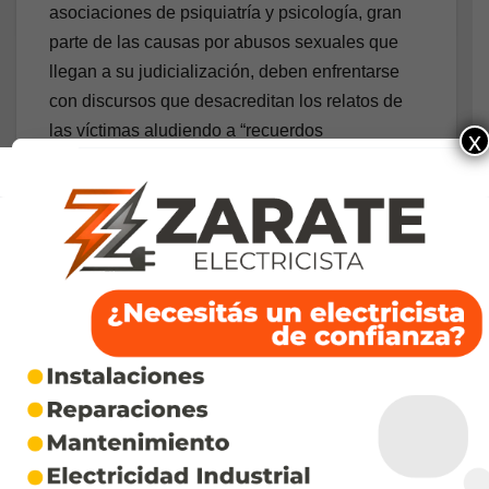
asociaciones de psiquiatría y psicología, gran
parte de las causas por abusos sexuales que
llegan a su judicialización, deben enfrentarse
con discursos que desacreditan los relatos de
las víctimas aludiendo a “recuerdos
x
implantados”, “falsas memorias”, “relatos co-
construidos”,“inducción”, “confusión”, entre otras
expresiones que apuntan a rechazar las
revelaciones, obstaculizar los mecanismos de
cuidado y promover la impunidad para
agresores.
Desde El Colectivo Yo Sí Te Creo advierten que
“las revinculaciones forzadas son secuestros
institucionales y responsabilidad directa de
operadores judiciales que no escuchan la voz
de las niñeces como deberían hacer desde el