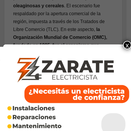
oleaginosas y cereales
. El escenario fue
respaldado por la apertura comercial de la
región, impuesta a través de los Tratados de
Libre Comercio (TLC). En este aspecto,
la
Organización Mundial de Comercio (OMC),
x
fundada en 1995, fue el organismo que
estableció los acuerdos
que condujeron los
intercambios internacionales de bienes y
servicios en ese período. Entonces,
la
agricultura y el agronegocio se fueron
consolidando como componentes
sustanciales del proceso mundial de
acumulación de capital
.
La soja, el ganado