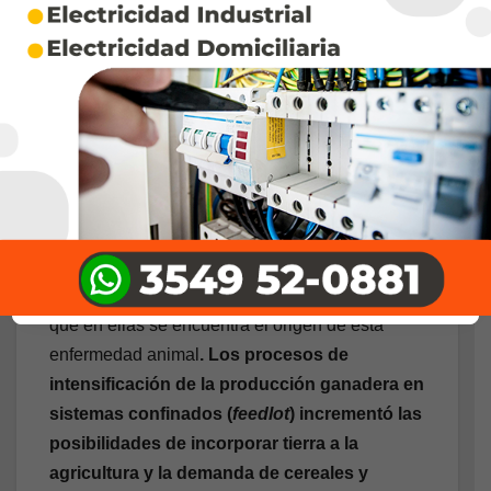
globalizado y el
complejo
agroindustrial
En 1996, con la aparición de la Encefalopatía
Espongiforme Bovina (EEB), o “síndrome de la
vaca loca”, en el Reino Unido, y su posterior
transmisión hacia otros países europeos, se
produjo un aumento de la demanda de soja
para sustituir a las harinas óseas y cárnicas, ya
que en ellas se encuentra el origen de esta
enfermedad animal
.
Los procesos de
intensificación de la producción ganadera en
sistemas confinados (
feedlot
) incrementó las
posibilidades de incorporar tierra a la
agricultura y la demanda de cereales y