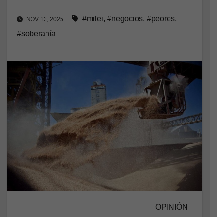
#milei
,
#negocios
,
#peores
,
NOV 13, 2025
#soberanía
OPINIÓN