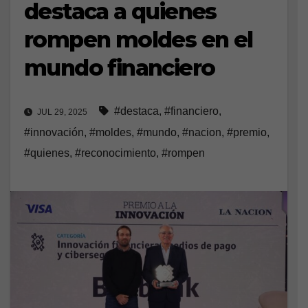
destaca a quienes
rompen moldes en el
mundo financiero
#destaca
,
#financiero
,
JUL 29, 2025
#innovación
,
#moldes
,
#mundo
,
#nacion
,
#premio
,
#quienes
,
#reconocimiento
,
#rompen