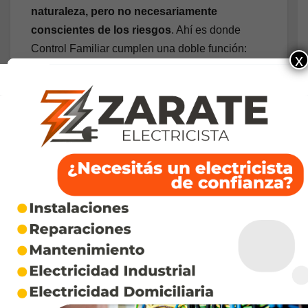
naturaleza, pero no necesariamente
conscientes de los riesgos
. Ahí es donde
Control Familiar cumplen una doble función:
x
incluirlos en el sistema financiero desde
temprano, pero de forma acompañada y
responsable. No solo se trata de captar jóvenes,
sino de educarlos y protegerlos, mientras
aprenden a manejar su dinero.
– ¿Cómo se genera confianza en un mundo
digitalizado que se transforma
constantemente?
Juan Bruchou
: Sin dudas, la ciberseguridad es
un pilar de la innovación financiera. En
Brubank, invertimos constantemente en proteger