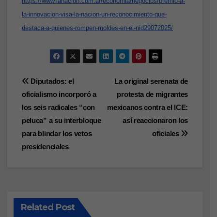
https://www.lanacion.com.ar/economia/negocios/premio-a-
la-innovacion-visa-la-nacion-un-reconocimiento-que-
destaca-a-quienes-rompen-moldes-en-el-nid29072025/
Navegación
Diputados: el
La original serenata de
oficialismo incorporó a
protesta de migrantes
de
los seis radicales “con
mexicanos contra el ICE:
entradas
peluca” a su interbloque
así reaccionaron los
para blindar los vetos
oficiales
presidenciales
Related Post