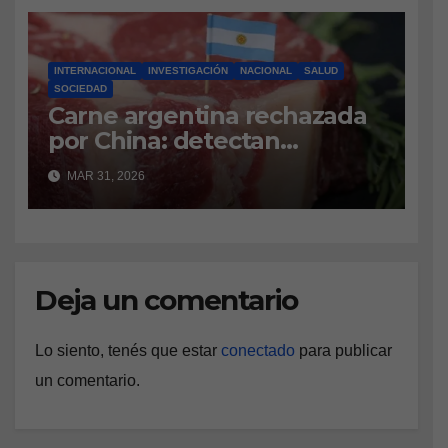
INTERNACIONAL
INVESTIGACIÓN
NACIONAL
SALUD
SOCIEDAD
Carne argentina rechazada
por China: detectan
antibiótico prohibido y se
MAR 31, 2026
investiga el origen
Deja un comentario
Lo siento, tenés que estar
conectado
para publicar
un comentario.