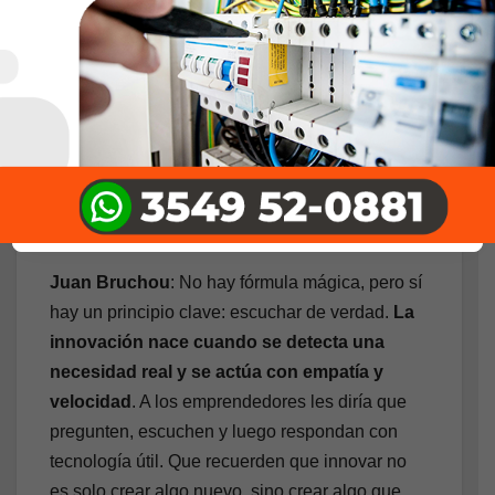
los datos y las operaciones. Pero, además,
creemos en dar visibilidad: cuanto más
informado está el usuario, más seguro se siente.
– ¿Hay una fórmula para innovar? ¿Qué
consejo le darías a aquellos emprendedores
que quieren apostar por los servicios
financieros del futuro?
Juan Bruchou
: No hay fórmula mágica, pero sí
hay un principio clave: escuchar de verdad.
La
innovación nace cuando se detecta una
necesidad real y se actúa con empatía y
velocidad
. A los emprendedores les diría que
pregunten, escuchen y luego respondan con
tecnología útil. Que recuerden que innovar no
es solo crear algo nuevo, sino crear algo que