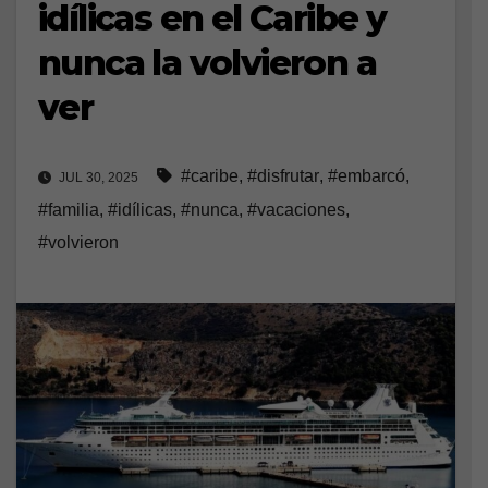
idílicas en el Caribe y
nunca la volvieron a
ver
#caribe
,
#disfrutar
,
#embarcó
,
JUL 30, 2025
#familia
,
#idílicas
,
#nunca
,
#vacaciones
,
#volvieron