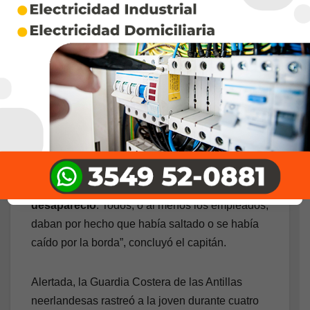
preocupado por Amy más que su familia.
Recién a las 7.50 personal del crucero comenzó
a llamar por altavoces tímidamente a Amy
solicitándole que se acercara a la recepción.
Nadie usó la palabra desaparición.
“A las 9, como su familia no la encontró,
decidimos hacer una búsqueda”, explicó el
capitán. La tripulación recorrió el barco y revisó
cada camarote. “
No la encontramos, solo
desapareció
. Todos, o al menos los empleados,
daban por hecho que había saltado o se había
caído por la borda”, concluyó el capitán.
Alertada, la Guardia Costera de las Antillas
neerlandesas rastreó a la joven durante cuatro