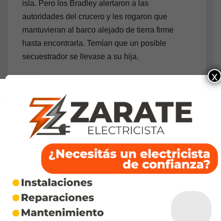
isla. Pero los Bradley alertaron a las
autoridades del crucero y les rogaron que
mantuvieran al barco alejado de tierra firme
hasta encontrarla. Temían que un posible
secuestrador se llevase a su hija.
x
“No dejen que nadie baje de este bote. Alguien
tiene a mi hija”, rogó Ron Bradley. Pero la
respuesta los dejó helados. “
No íbamos a parar
el crucero por una joven desaparecida
”,
explica Hunter en la serie documental.
A bordo del crucero viajaban 2000 pasajeros,
además de la tripulación que sumaba otras 400
personas. Prácticamente todos desembarcaron
temprano en Curaçao para disfrutar su día en el
destino caribeño.
Nadie parecía estar