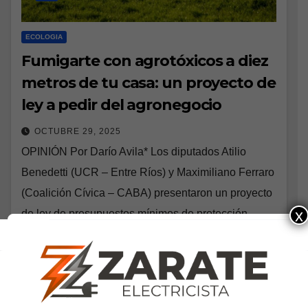
ECOLOGIA
Fumigarte con agrotóxicos a diez
metros de tu casa: un proyecto de
ley a pedir del agronegocio
OCTUBRE 29, 2025
OPINIÓN Por Darío Avila* Los diputados Atilio
Benedetti (UCR – Entre Ríos) y Maximiliano Ferraro
(Coalición Cívica – CABA) presentaron un proyecto
x
de ley de presupuestos mínimos de protección
ambiental…