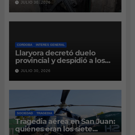
JULIO 30, 2026
RELACIONADO CON UNA
CAUSA DE DROGAS EN LA
CÁRCEL DE BOUWER
CORDOBA
INTERES GENERAL
Llaryora decretó duelo
provincial y despidió a los
bomberos cordobeses
JULIO 30, 2026
fallecidos en la tragedia
aérea de San Juan
SOCIEDAD
TRAGEDIA
Tragedia aérea en San Juan:
quiénes eran los siete