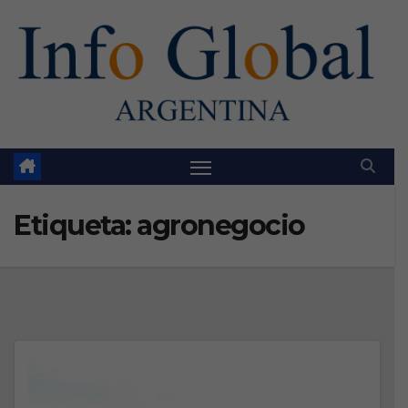
Skip
to
content
Etiqueta:
agronegocio