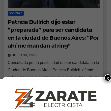
SOCIEDAD
Patricia Bullrich dijo estar
“preparada” para ser candidata
en la ciudad de Buenos Aires: “Por
ahí me mandan al ring”
JULIO 30, 2025
Consultada por la posibilidad de ser candidata en la
Ciudad de Buenos Aires, Patricia Bullrich, afirmó
x
estar lista para la competencia electoral. “Por ahí me
mandan al ring, estoy preparada”,…