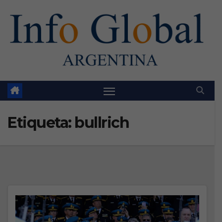
Skip
to
content
Etiqueta:
bullrich