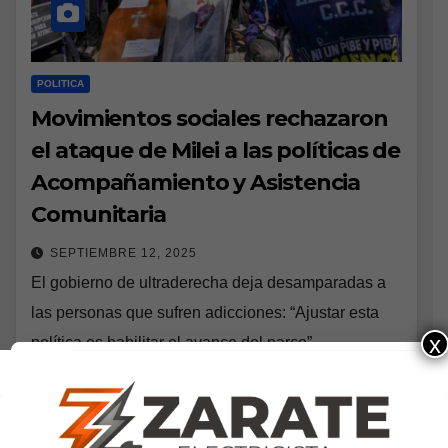
POLITICA
Movimientos sociales rechazaron
el ataque de Milei a las políticas de
Acompañamiento y Asistencia
Comunitaria
SEPTIEMBRE 12, 2025
El gobierno de ultraderecha deja desamparadas a
las personas que sufren adicciones: “Ajustar esta
x
política es habilitar el avance del narco”,
denunciaron desde la UTEP. La Libertad Avanza
decidió poner…