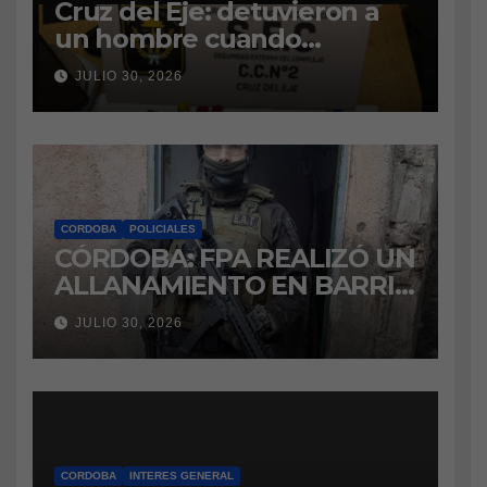
Cruz del Eje: detuvieron a
un hombre cuando
intentaba ingresar
JULIO 30, 2026
marihuana a la cárcel
CORDOBA
POLICIALES
CÓRDOBA: FPA REALIZÓ UN
ALLANAMIENTO EN BARRIO
VILLA BOEDO
JULIO 30, 2026
RELACIONADO CON UNA
CAUSA DE DROGAS EN LA
CÁRCEL DE BOUWER
CORDOBA
INTERES GENERAL