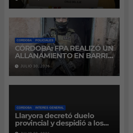
marihuana a la cárcel
CORDOBA
POLICIALES
CÓRDOBA: FPA REALIZÓ UN
ALLANAMIENTO EN BARRIO
VILLA BOEDO
JULIO 30, 2026
RELACIONADO CON UNA
CAUSA DE DROGAS EN LA
CÁRCEL DE BOUWER
CORDOBA
INTERES GENERAL
Llaryora decretó duelo
provincial y despidió a los
bomberos cordobeses