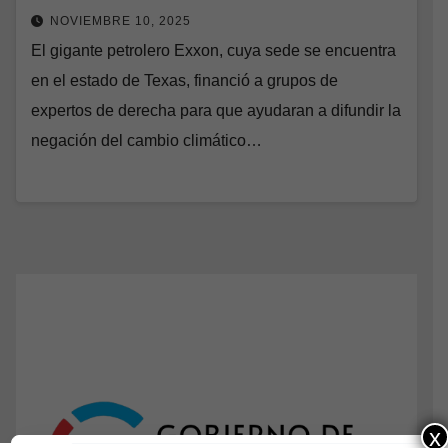
NOVIEMBRE 10, 2025
El gigante petrolero Exxon, cuya sede se encuentra
en el estado de Texas, financió a grupos de
expertos de derecha para que ayudaran a difundir la
negación del cambio climático…
x