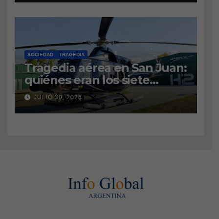
aérea de San Juan
SOCIEDAD
TRAGEDIA
Tragedia aérea en San Juan:
quiénes eran los siete
tripulantes fallecidos y qué
JULIO 30, 2026
es lo último que se sabe