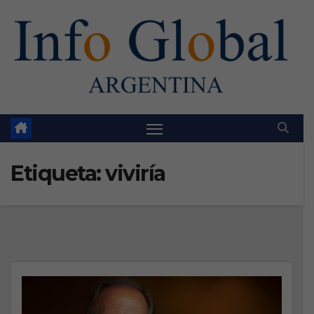
Skip
to
content
Etiqueta:
viviría