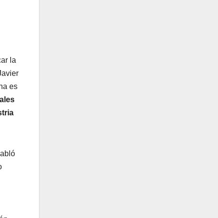
ar la
Javier
cha es
ales
stria
habló
o