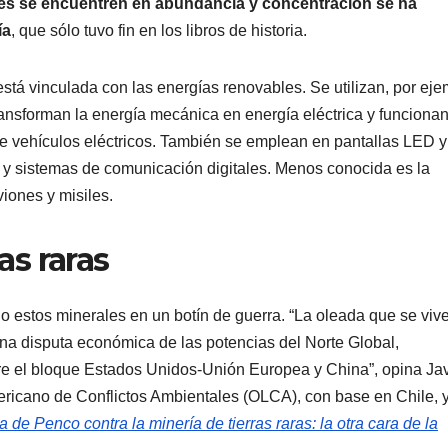
es se encuentren en abundancia y concentración se ha
ía
, que sólo tuvo fin en los libros de historia.
stá vinculada con las energías renovables. Se utilizan, por eje
ransforman la energía mecánica en energía eléctrica y funciona
e vehículos eléctricos. También se emplean en pantallas LED y
es y sistemas de comunicación digitales. Menos conocida es la
viones y misiles.
as raras
o estos minerales en un botín de guerra. “La oleada que se viv
una disputa económica de las potencias del Norte Global,
tre el bloque Estados Unidos-Unión Europea y China”, opina Jav
ericano de Conflictos Ambientales (OLCA), con base en Chile, y
 de Penco contra la minería de tierras raras: la otra cara de la