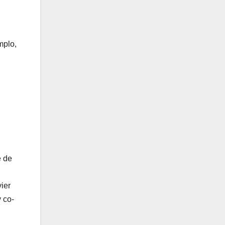
mplo,
n
e de
ier
 co-