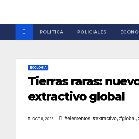
Skip
to
content
POLITICA
POLICIALES
ECONO
ECOLOGIA
Tierras raras: nuev
extractivo global
#elementos
,
#extractivo
,
#global
,
OCT 8, 2025