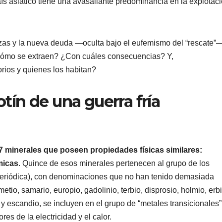
aís asiático tiene una avasallante predominancia en la explotaci
anzas y la nueva deuda —oculta bajo el eufemismo del “rescate”
mo se extraen? ¿Con cuáles consecuencias? Y,
orios y quienes los habitan?
otín de una guerra fría
17 minerales que poseen propiedades físicas similares:
micas
. Quince de esos minerales pertenecen al grupo de los
a periódica), con denominaciones que no han tenido demasiada
tio, samario, europio, gadolinio, terbio, disprosio, holmio, erbi
rio y escandio, se incluyen en el grupo de “metales transicionales”
s de la electricidad y el calor.