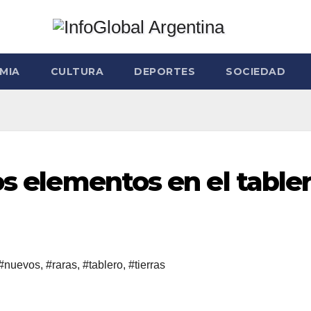
MIA
CULTURA
DEPORTES
SOCIEDAD
os elementos en el table
#nuevos
,
#raras
,
#tablero
,
#tierras