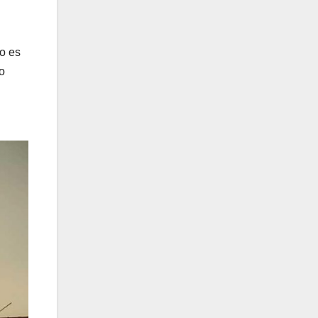
io es
o