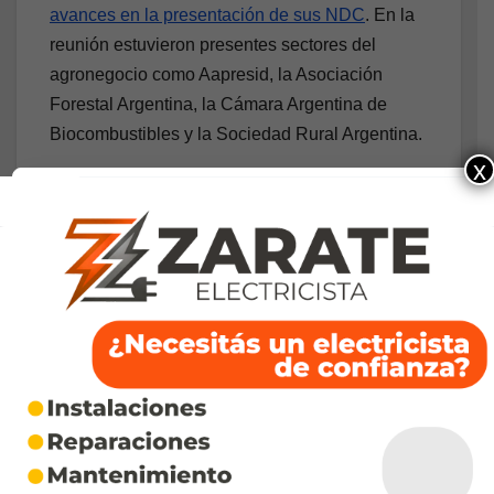
avances en la presentación de sus NDC
. En la
reunión estuvieron presentes sectores del
agronegocio como Aapresid, la Asociación
Forestal Argentina, la Cámara Argentina de
Biocombustibles y la Sociedad Rural Argentina.
x
Transnational Institute y Taller Ecologista
elaboraron el Manual
“Transición Energética.
Aportes para la reflexión colectiva“
. Señalan:
“Los agrocombustibles han sido la herramienta
de los impulsores de la transición energética
corporativa para suplantar la versatilidad de los
combustibles líquidos destinados al transporte“.
Y denuncian la alianza entre petroleras,
automotrices y empresas químicas que
promueven la iniciativa.