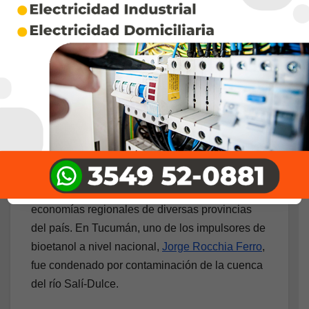
Afirman que esta “alternativa” no solo no
aportan a la mitigación del calentamiento global
sino que desplazan cultivos alimenticios.
Además impulsan la concentración y el
acaparamiento de tierras, agua y del patrimonio
natural, con el consecuente desplazamiento de
comunidades campesinas e indígenas.
En Argentina, la expansión del monocultivo de
soja afectó a las comunidades y a las
economías regionales de diversas provincias
del país. En Tucumán, uno de los impulsores de
bioetanol a nivel nacional,
Jorge Rocchia Ferro
,
fue condenado por contaminación de la cuenca
del río Salí-Dulce.