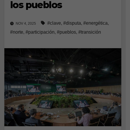
los pueblos
#clave
,
#disputa
,
#energética
,
NOV 4, 2025
#norte
,
#participación
,
#pueblos
,
#transición