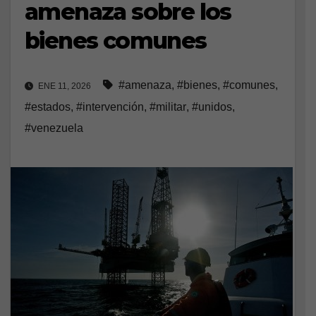
amenaza sobre los
bienes comunes
#amenaza
,
#bienes
,
#comunes
,
ENE 11, 2026
#estados
,
#intervención
,
#militar
,
#unidos
,
#venezuela