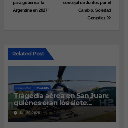
para gobernar la
concejal de Juntos por el
Argentina en 2027”
Cambio, Soledad
González
Related Post
SOCIEDAD
TRAGEDIA
Tragedia aérea en San Juan:
quiénes eran los siete
tripulantes fallecidos y qué
JUL 30, 2026
es lo último que se sabe