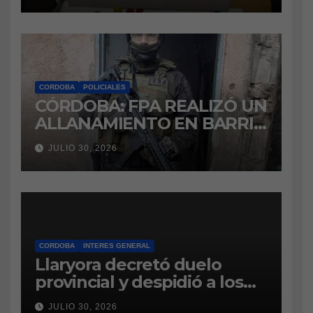
CORDOBA
POLICIALES
CÓRDOBA: FPA REALIZÓ UN
ALLANAMIENTO EN BARRIO
VILLA BOEDO
JULIO 30, 2026
RELACIONADO CON UNA
CAUSA DE DROGAS EN LA
CÁRCEL DE BOUWER
CORDOBA
INTERES GENERAL
Llaryora decretó duelo
provincial y despidió a los
bomberos cordobeses
JULIO 30, 2026