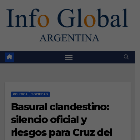
Skip
to
content
POLITICA
SOCIEDAD
Basural clandestino:
silencio oficial y
riesgos para Cruz del