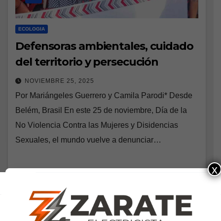
ECOLOGIA
Defensoras ambientales, cuidado
del territorio y persecución
NOVIEMBRE 25, 2025
Por Mariángeles Guerrero y Camila Parodi* Desde
Belém, Brasil En este 25 de noviembre, Día de la
No Violencia Contra las Mujeres y Disidencias
Sexuales, el mundo vuelve a denunciar…
x