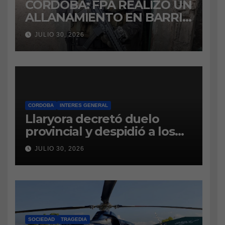
CÓRDOBA: FPA REALIZÓ UN
ALLANAMIENTO EN BARRIO
VILLA BOEDO
JULIO 30, 2026
RELACIONADO CON UNA
CAUSA DE DROGAS EN LA
CÁRCEL DE BOUWER
CORDOBA
INTERES GENERAL
Llaryora decretó duelo
provincial y despidió a los
bomberos cordobeses
JULIO 30, 2026
fallecidos en la tragedia
aérea de San Juan
SOCIEDAD
TRAGEDIA