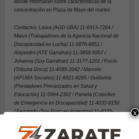
donde informarán sobre características de la
concentración en Plaza de Mayo del martes
Contactos: Laura (AGD UBA) 11-6913-7284 /
Maive (Trabajadores de la Agencia Nacional de
Discapacidad en Lucha) 11-5876-8851 /
Alejandro (ATE Garrahan) 11-3858-5957 /
Johanna (Soy Garrahan) 11-3177-1201 / Rocío
(Tribuna Disca) 11-4085-2042 / Marcelo
(APUBA Sociales) 11-6921-8285 / Guillermo
(Prestadores Precarizadxs en Salud y
Educación) 11-5994-2302 / Pamela (Colectivo
de Emergencia en Discapacidad) 11-4033-9150
/ Fernando (Soy Fono en Argentina) 11-6335-
x
7992 / Laura A. (Asamblea Discas en Lucha) 11-
6360-7532.