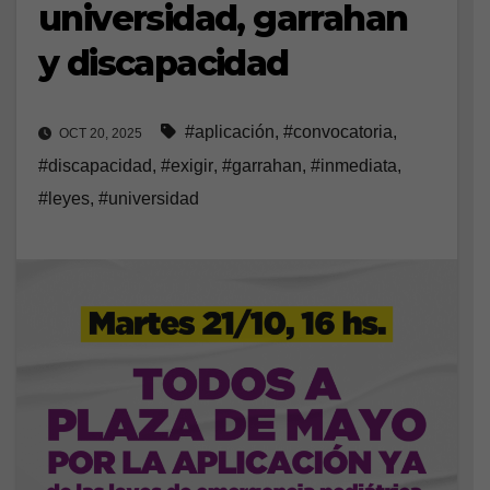
universidad, garrahan
y discapacidad
#aplicación
,
#convocatoria
,
OCT 20, 2025
#discapacidad
,
#exigir
,
#garrahan
,
#inmediata
,
#leyes
,
#universidad