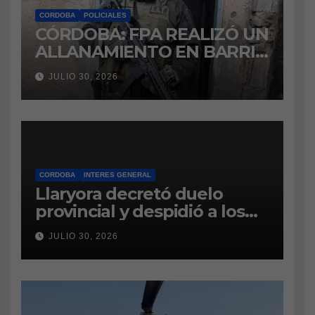
CORDOBA
POLICIALES
CÓRDOBA: FPA REALIZÓ UN
ALLANAMIENTO EN BARRIO
VILLA BOEDO
JULIO 30, 2026
RELACIONADO CON UNA
CAUSA DE DROGAS EN LA
CÁRCEL DE BOUWER
CORDOBA
INTERES GENERAL
Llaryora decretó duelo
provincial y despidió a los
bomberos cordobeses
JULIO 30, 2026
fallecidos en la tragedia
aérea de San Juan