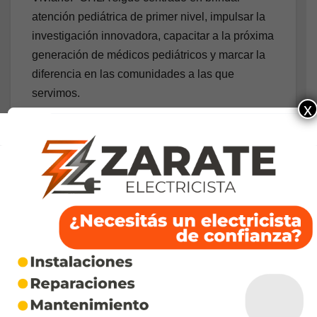
atención pediátrica de primer nivel, impulsar la
investigación innovadora, capacitar a la próxima
generación de médicos pediátricos y marcar la
diferencia en las comunidades a las que
servimos.
x
Y se hizo cada vez más evidente que las
reducciones tanto en los puestos de equipo
como en los de gestión eran necesarias para
garantizar que CHLA pueda seguir
sobreviviendo en este clima de incertidumbre y
brindar a nuestros jóvenes pacientes y a sus
familias la atención de calidad que necesitan y
merecen”.
Lista de despidos en