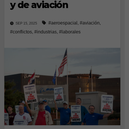
y de aviación
#aeroespacial
,
#aviación
,
SEP 15, 2025
#conflictos
,
#industrias
,
#laborales