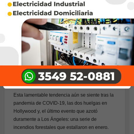
Paramount hasta Warner
Bros. Discovery, CNN…y más
Aunque el año nuevo casi ha concluido su
primer trimestre fiscal completo, los despidos en
los medios de comunicación en toda la industria
del entretenimiento siguen repercutiendo en la
avalancha de recortes de empleo del año
pasado.
Esta lamentable tendencia aún se siente tras la
pandemia de COVID-19, las dos huelgas en
Hollywood y, el último evento que azotó
duramente a Los Ángeles: una serie de
incendios forestales que estallaron en enero.