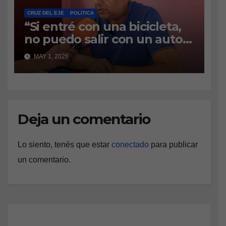
los estudiantes puedan
continuar cursando el
CRUZ DEL EJE
POLITICA
“Si entré con una bicicleta,
segundo año en la localidad.
no puedo salir con un auto
de alta gama”
MAY 1, 2026
Deja un comentario
Lo siento, tenés que estar
conectado
para publicar
un comentario.