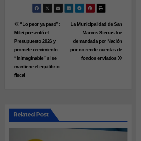
Navegación
“Lo peor ya pasó”:
La Municipalidad de San
Milei presentó el
Marcos Sierras fue
de
Presupuesto 2026 y
demandada por Nación
entradas
promete crecimiento
por no rendir cuentas de
“inimaginable” si se
fondos enviados
mantiene el equilibrio
fiscal
Related Post