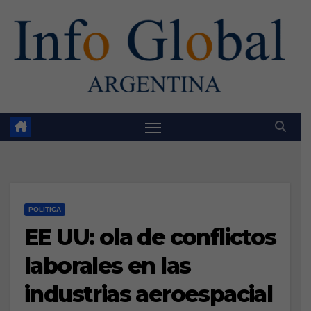
Skip
to
content
POLITICA
EE UU: ola de conflictos
laborales en las
industrias aeroespacial