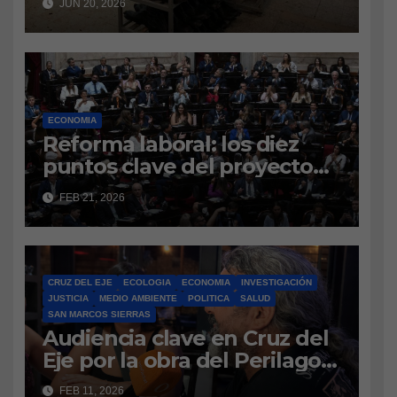
JUN 20, 2026
pares de calzado: el sector
pide crédito y mantener las
medidas antidumping
contra China
ECONOMIA
Reforma laboral: los diez
puntos clave del proyecto
que regresa al SenadoTras
FEB 21, 2026
las modificaciones
realizadas en Diputados, la
iniciativa del Poder Ejecutivo
vuelve a la Cámara alta.
CRUZ DEL EJE
ECOLOGIA
ECONOMIA
INVESTIGACIÓN
Indemnizaciones,
JUSTICIA
MEDIO AMBIENTE
POLITICA
SALUD
vacaciones, período de
SAN MARCOS SIERRAS
Audiencia clave en Cruz del
prueba y aportes, entre los
Eje por la obra del Perilago:
ejes principales.
vecinos defienden el
FEB 11, 2026