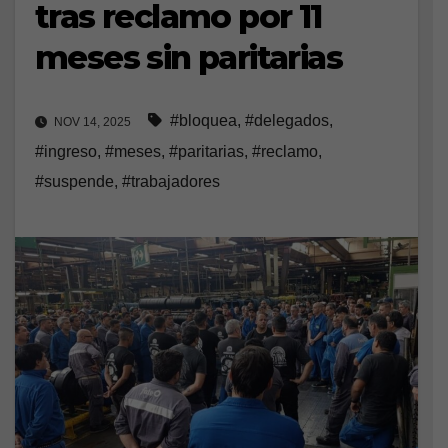
tras reclamo por 11
meses sin paritarias
#bloquea
,
#delegados
,
NOV 14, 2025
#ingreso
,
#meses
,
#paritarias
,
#reclamo
,
#suspende
,
#trabajadores