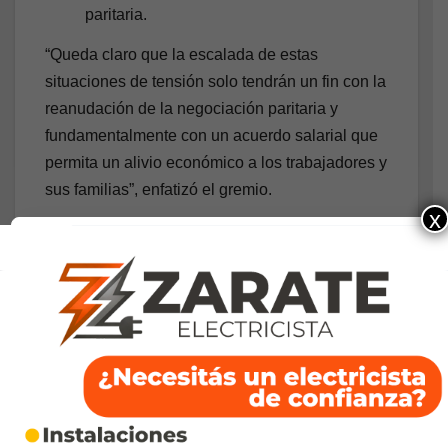
paritaria.
“Queda claro que la escalada de estas
situaciones de tensión solo tendrán un fin con la
reanudación de la negociación paritaria y
fundamentalmente con un acuerdo salarial que
permita un alivio económico a los trabajadores y
sus familias”, enfatizó el gremio.
x
De no haber una respuesta inmediata, el
SUTNA anunció que este viernes se
comunicarán “las acciones gremiales que estén
a la altura, tanto del enojo de los trabajadores
como del desleal accionar de esta patronal”. El
conflicto, que mantiene congelados los salarios
desde enero de 2025, amenaza con paralizar
una de las principales fábricas de neumáticos