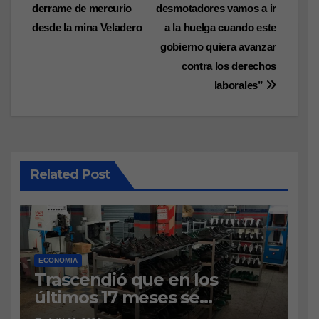
derrame de mercurio
desmotadores vamos a ir
de
desde la mina Veladero
a la huelga cuando este
entradas
gobierno quiera avanzar
contra los derechos
laborales”
Related Post
ECONOMIA
Trascendió que en los
últimos 17 meses se
importaron 67 millones de