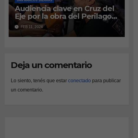
vacaciones, período de
SAN MARCOS SIERRAS
Audiencia clave en Cruz del
prueba y aportes, entre los
Eje por la obra del Perilago:
ejes principales.
vecinos defienden el
FEB 11, 2026
amparo ambiental
Deja un comentario
Lo siento, tenés que estar
conectado
para publicar
un comentario.