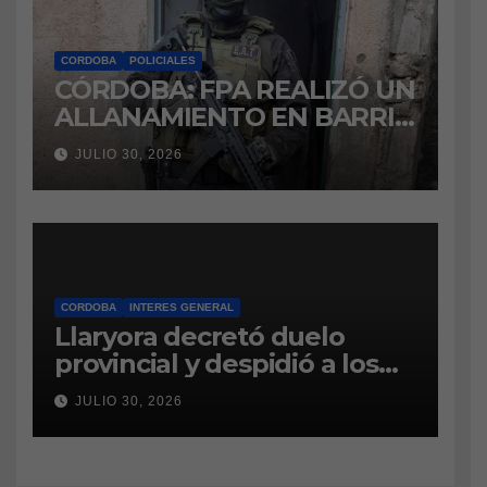
CORDOBA
POLICIALES
CÓRDOBA: FPA REALIZÓ UN
ALLANAMIENTO EN BARRIO
VILLA BOEDO
JULIO 30, 2026
RELACIONADO CON UNA
CAUSA DE DROGAS EN LA
CÁRCEL DE BOUWER
CORDOBA
INTERES GENERAL
Llaryora decretó duelo
provincial y despidió a los
bomberos cordobeses
JULIO 30, 2026
fallecidos en la tragedia
aérea de San Juan