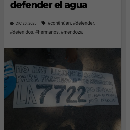
defender el agua
#continúan
,
#defender
,
DIC 20, 2025
#detenidos
,
#hermanos
,
#mendoza