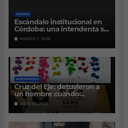
POLITICA
Escándalo institucional en
Córdoba: una intendenta se
atrinchera en el municipio y
AGOSTO 7, 2026
se niega a dejar el cargo
NARCOTRAFICO
Cruz del Eje: detuvieron a
un hombre cuando
intentaba ingresar
JULIO 30, 2026
marihuana a la cárcel