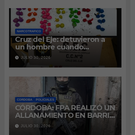
NARCOTRAFICO
Cruz del Eje: detuvieron a
un hombre cuando
intentaba ingresar
JULIO 30, 2026
marihuana a la cárcel
CORDOBA
POLICIALES
CÓRDOBA: FPA REALIZÓ UN
ALLANAMIENTO EN BARRIO
VILLA BOEDO
JULIO 30, 2026
RELACIONADO CON UNA