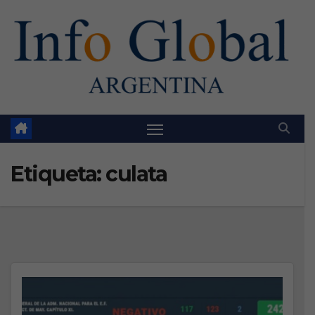
Skip
to
content
Etiqueta:
culata