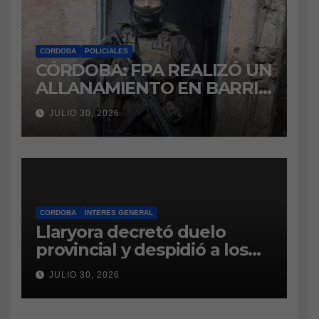
CORDOBA
POLICIALES
CÓRDOBA: FPA REALIZÓ UN
ALLANAMIENTO EN BARRIO
VILLA BOEDO
JULIO 30, 2026
RELACIONADO CON UNA
CAUSA DE DROGAS EN LA
CÁRCEL DE BOUWER
CORDOBA
INTERES GENERAL
Llaryora decretó duelo
provincial y despidió a los
bomberos cordobeses
JULIO 30, 2026
fallecidos en la tragedia
aérea de San Juan