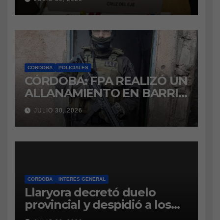
marihuana a la cárcel
CORDOBA
POLICIALES
CÓRDOBA: FPA REALIZÓ UN
ALLANAMIENTO EN BARRIO
VILLA BOEDO
JULIO 30, 2026
RELACIONADO CON UNA
CAUSA DE DROGAS EN LA
CÁRCEL DE BOUWER
CORDOBA
INTERES GENERAL
Llaryora decretó duelo
provincial y despidió a los
bomberos cordobeses