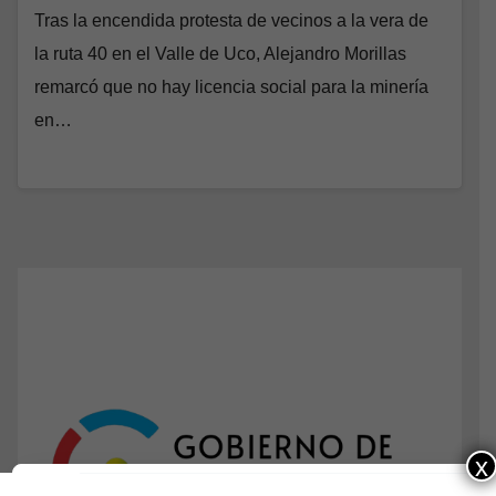
Tras la encendida protesta de vecinos a la vera de
la ruta 40 en el Valle de Uco, Alejandro Morillas
remarcó que no hay licencia social para la minería
en…
x