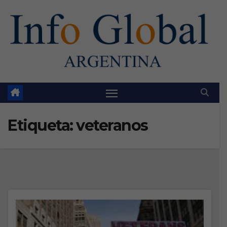
Skip
to
content
Etiqueta:
veteranos