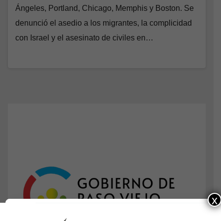
Ángeles, Portland, Chicago, Memphis y Boston. Se
denunció el asedio a los migrantes, la complicidad
con Israel y el asesinato de civiles en…
x