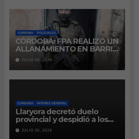
CORDOBA
POLICIALES
CÓRDOBA: FPA REALIZÓ UN
ALLANAMIENTO EN BARRIO
VILLA BOEDO
JULIO 30, 2026
RELACIONADO CON UNA
CAUSA DE DROGAS EN LA
CÁRCEL DE BOUWER
CORDOBA
INTERES GENERAL
Llaryora decretó duelo
provincial y despidió a los
bomberos cordobeses
JULIO 30, 2026
fallecidos en la tragedia