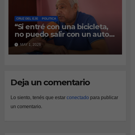
millones de pesos para que
los estudiantes puedan
continuar cursando el
CRUZ DEL EJE
POLITICA
“Si entré con una bicicleta,
segundo año en la localidad.
no puedo salir con un auto
de alta gama”
MAY 1, 2026
Deja un comentario
Lo siento, tenés que estar
conectado
para publicar
un comentario.