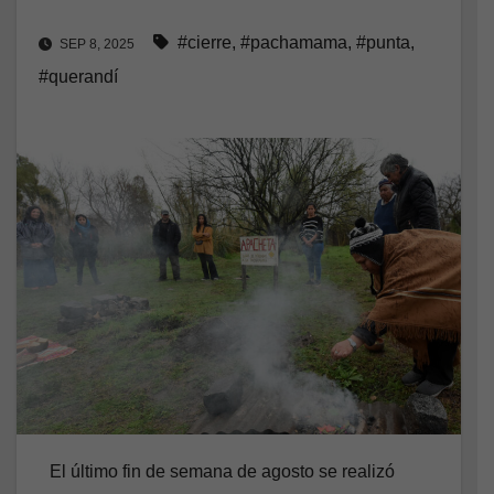
#cierre
,
#pachamama
,
#punta
,
SEP 8, 2025
#querandí
El último fin de semana de agosto se realizó