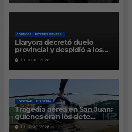
CAUSA DE DROGAS EN LA
CÁRCEL DE BOUWER
CORDOBA
INTERES GENERAL
Llaryora decretó duelo
provincial y despidió a los
bomberos cordobeses
JULIO 30, 2026
fallecidos en la tragedia
aérea de San Juan
SOCIEDAD
TRAGEDIA
Tragedia aérea en San Juan:
quiénes eran los siete
tripulantes fallecidos y qué
JULIO 30, 2026
es lo último que se sabe