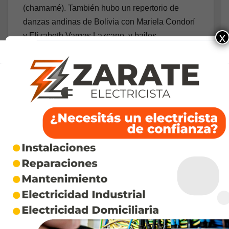
(chamamé). También hubo un repertorio de
danzas andinas de Bolivia con Mariela Condorí
x
y Elizabeth Vargas Lazcano, y bailes
tradicionales de Paraguay con las profes de
guaraní Liliana Amarilla, Noemí Ocampos y
Yéssica Rodríguez.
Tradición vigente
Durante el mes de agosto un sector importante
del movimiento indígena del Cono Sur realiza
las ofrendas a la Pacha, una de las ceremonias
más relevantes para diversos pueblos
originarios como kollas, quechuas, aymaras y
diaguitas, entre otras nacionalidades
preexistentes al Estado Nacional.