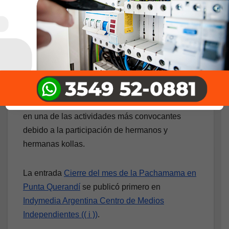
En el área metropolitana de Buenos Aires esta
festividad tiene una destacada presencia y es
compartida por personas que pertenecen a
distintas identidades ancestrales.
En ese contexto, desde el comienzo de la lucha
de Punta Querandí la Corpachada se convirtió
en una de las actividades más convocantes
debido a la participación de hermanos y
hermanas kollas.
La entrada
Cierre del mes de la Pachamama en
Punta Querandí
se publicó primero en
Indymedia Argentina Centro de Medios
Independientes (( i ))
.