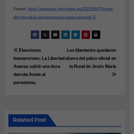
Fuente:
https://argentina.indymedia.org/2025/09/07/cierre-
del-mes-de-la-pachamama-en-punta-querandi-2/
Navegación
Elecciones
Los libertarios quedaron
bonaerenses: La Libertad
afuera del palco oficial en
de
Avanza sufrió una dura
la Rural de Jesús María
entradas
derrota frente al
peronismo.
Related Post