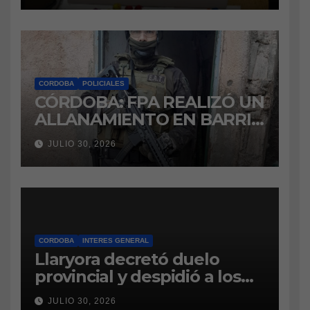
CORDOBA
POLICIALES
CÓRDOBA: FPA REALIZÓ UN
ALLANAMIENTO EN BARRIO
VILLA BOEDO
JULIO 30, 2026
RELACIONADO CON UNA
CAUSA DE DROGAS EN LA
CÁRCEL DE BOUWER
CORDOBA
INTERES GENERAL
Llaryora decretó duelo
provincial y despidió a los
bomberos cordobeses
JULIO 30, 2026