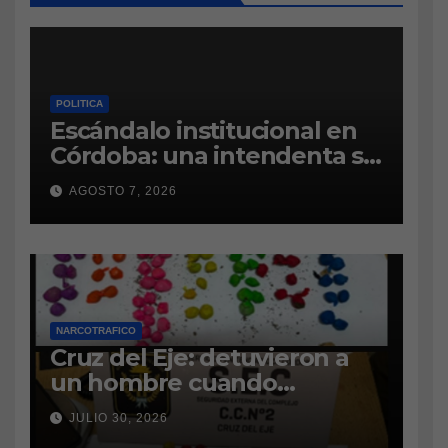
POLITICA
Escándalo institucional en
Córdoba: una intendenta se
atrinchera en el municipio y
AGOSTO 7, 2026
se niega a dejar el cargo
NARCOTRAFICO
Cruz del Eje: detuvieron a
un hombre cuando
intentaba ingresar
JULIO 30, 2026
marihuana a la cárcel