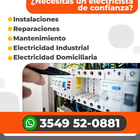
Andrés Abregú”.
CRUZ DEL EJE
INTERES GENERAL
Comunicado oficial sobre el
estado del servicio 16:30 hs
MAY 1, 2026
Deja un comentario
Lo siento, tenés que estar
conectado
para publicar
un comentario.