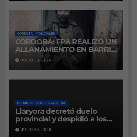
CORDOBA
POLICIALES
CÓRDOBA: FPA REALIZÓ UN
ALLANAMIENTO EN BARRIO
VILLA BOEDO
JULIO 30, 2026
RELACIONADO CON UNA
CAUSA DE DROGAS EN LA
CÁRCEL DE BOUWER
CORDOBA
INTERES GENERAL
Llaryora decretó duelo
provincial y despidió a los
bomberos cordobeses
JULIO 30, 2026
fallecidos en la tragedia