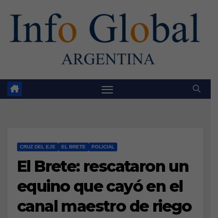
Skip
to
content
CRUZ DEL EJE
EL BRETE
POLICIAL
El Brete: rescataron un
equino que cayó en el
canal maestro de riego