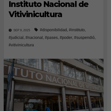
Instituto Nacional de
Vitivinicultura
#disponibilidad
,
#instituto
,
SEP 9, 2025
#judicial
,
#nacional
,
#pases
,
#poder
,
#suspendió
,
#vitivinicultura