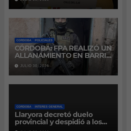
marihuana a la cárcel
CORDOBA
POLICIALES
CÓRDOBA: FPA REALIZÓ UN
ALLANAMIENTO EN BARRIO
VILLA BOEDO
JULIO 30, 2026
RELACIONADO CON UNA
CAUSA DE DROGAS EN LA
CÁRCEL DE BOUWER
CORDOBA
INTERES GENERAL
Llaryora decretó duelo
provincial y despidió a los
bomberos cordobeses