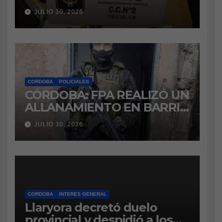
intentaba ingresar
JULIO 30, 2026
marihuana a la cárcel
CORDOBA
POLICIALES
CÓRDOBA: FPA REALIZÓ UN
ALLANAMIENTO EN BARRIO
VILLA BOEDO
JULIO 30, 2026
RELACIONADO CON UNA
CAUSA DE DROGAS EN LA
CÁRCEL DE BOUWER
CORDOBA
INTERES GENERAL
Llaryora decretó duelo
provincial y despidió a los