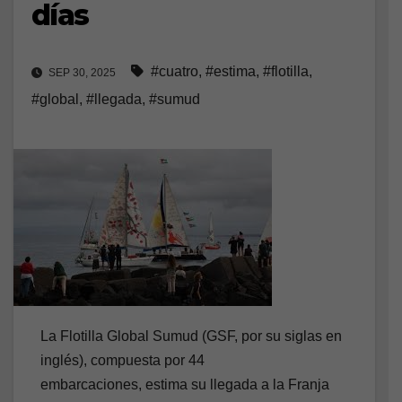
días
#cuatro
,
#estima
,
#flotilla
,
SEP 30, 2025
#global
,
#llegada
,
#sumud
La Flotilla Global Sumud (GSF, por su siglas en
inglés), compuesta por 44
embarcaciones, estima su llegada a la Franja