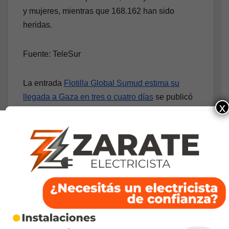
y mujeres, mientras que 168.162 han sido
heridas.
Fuente: TeleSur
La entrada
Flotilla Global Sumud estima su
llegada a Gaza en tres o cuatro días
se publicó
x
primero en
Redeco Alternativo
.
Fuente:
https://redeco.com.ar/internacional/mediooriente/74779-
flotilla-global-sumud-estima-su-llegada-a-gaza-en-tres-o-
cuatro-dias