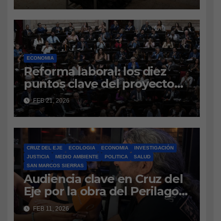
pares de calzado: el sector
pide crédito y mantener las
medidas antidumping
contra China
ECONOMIA
Reforma laboral: los diez
puntos clave del proyecto
que regresa al SenadoTras
FEB 21, 2026
las modificaciones
realizadas en Diputados, la
iniciativa del Poder Ejecutivo
vuelve a la Cámara alta.
CRUZ DEL EJE
ECOLOGIA
ECONOMIA
INVESTIGACIÓN
Indemnizaciones,
JUSTICIA
MEDIO AMBIENTE
POLITICA
SALUD
vacaciones, período de
SAN MARCOS SIERRAS
Audiencia clave en Cruz del
prueba y aportes, entre los
Eje por la obra del Perilago:
ejes principales.
vecinos defienden el
FEB 11, 2026
amparo ambiental