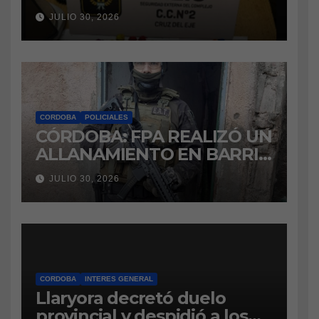
intentaba ingresar
JULIO 30, 2026
marihuana a la cárcel
CORDOBA
POLICIALES
CÓRDOBA: FPA REALIZÓ UN
ALLANAMIENTO EN BARRIO
VILLA BOEDO
JULIO 30, 2026
RELACIONADO CON UNA
CAUSA DE DROGAS EN LA
CÁRCEL DE BOUWER
CORDOBA
INTERES GENERAL
Llaryora decretó duelo
provincial y despidió a los