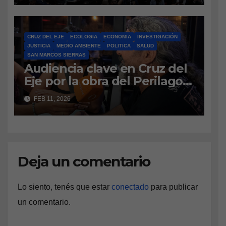
realizadas en Diputados, la
iniciativa del Poder Ejecutivo
vuelve a la Cámara alta.
CRUZ DEL EJE
ECOLOGIA
ECONOMIA
INVESTIGACIÓN
Indemnizaciones,
JUSTICIA
MEDIO AMBIENTE
POLITICA
SALUD
vacaciones, período de
SAN MARCOS SIERRAS
Audiencia clave en Cruz del
prueba y aportes, entre los
Eje por la obra del Perilago:
ejes principales.
vecinos defienden el
FEB 11, 2026
amparo ambiental
Deja un comentario
Lo siento, tenés que estar
conectado
para publicar
un comentario.