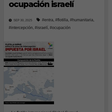
ocupación israelí
#entra
,
#flotilla
,
#humanitaria
,
SEP 30, 2025
#intercepción
,
#israelí
,
#ocupación