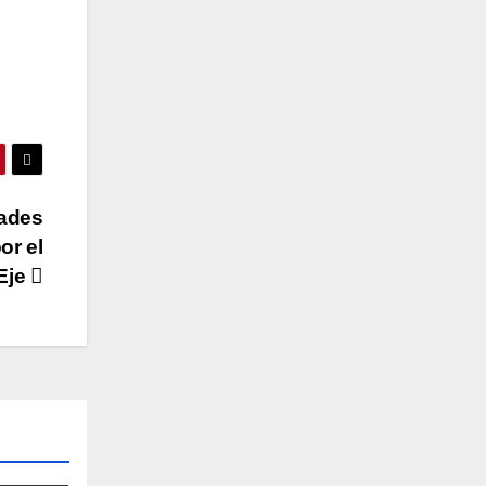
ades
or el
 Eje