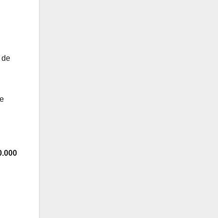
 de
de
0.000