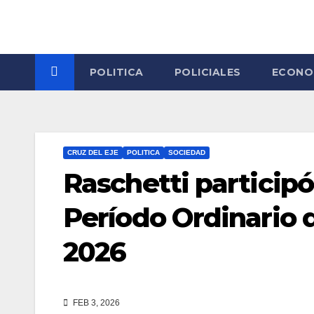
Skip
to
content
POLITICA
POLICIALES
ECONO
CRUZ DEL EJE
POLITICA
SOCIEDAD
Raschetti participó
Período Ordinario 
2026
FEB 3, 2026