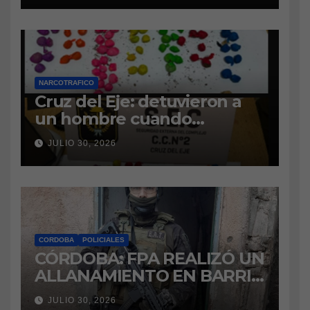
NARCOTRAFICO
Cruz del Eje: detuvieron a
un hombre cuando
intentaba ingresar
JULIO 30, 2026
marihuana a la cárcel
CORDOBA
POLICIALES
CÓRDOBA: FPA REALIZÓ UN
ALLANAMIENTO EN BARRIO
VILLA BOEDO
JULIO 30, 2026